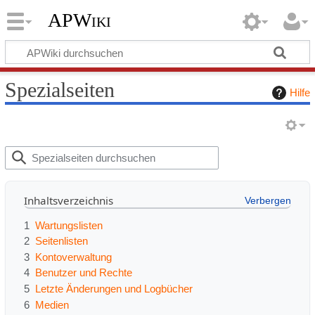
APWiki
Spezialseiten
Hilfe
S
p
e
Inhaltsverzeichnis
z
i
1
Wartungslisten
a
2
Seitenlisten
l
3
Kontoverwaltung
s
4
Benutzer und Rechte
e
5
Letzte Änderungen und Logbücher
i
6
Medien
t