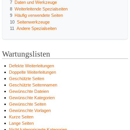
7
Daten und Werkzeuge
e
8
Weiterleitende Spezialseiten
n
9
Häufig verwendete Seiten
d
10
Seitenwerkzeuge
u
11
Andere Spezialseiten
r
c
h
s
Wartungslisten
u
c
Defekte Weiterleitungen
h
Doppelte Weiterleitungen
e
Geschützte Seiten
n
Geschützte Seitennamen
Gewünschte Dateien
Gewünschte Kategorien
Gewünschte Seiten
Gewünschte Vorlagen
Kurze Seiten
Lange Seiten
Nicht kategorisierte Kategorien