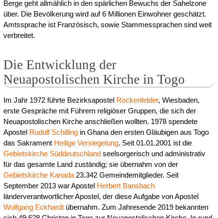
Berge geht allmählich in den spärlichen Bewuchs der Sahelzone
über. Die Bevölkerung wird auf 6 Millionen Einwohner geschätzt.
Amtssprache ist Französisch, sowie Stammessprachen sind weit
verbreitet.
Die Entwicklung der
Neuapostolischen Kirche in Togo
Im Jahr 1972 führte Bezirksapostel
Rockenfelder
, Wiesbaden,
erste Gespräche mit Führern religiöser Gruppen, die sich der
Neuapostolischen Kirche anschließen wollten. 1978 spendete
Apostel
Rudolf Schilling
in Ghana den ersten Gläubigen aus Togo
das Sakrament
Heilige Versiegelung
. Seit 01.01.2001 ist die
Gebietskirche Süddeutschland
seelsorgerisch und administrativ
für das gesamte Land zuständig; sie übernahm von der
Gebietskirche Kanada
23.342 Gemeindemitglieder. Seit
September 2013 war Apostel
Herbert Bansbach
länderverantwortlicher Apostel, der diese Aufgabe von Apostel
Wolfgang Eckhardt
übernahm. Zum Jahresende 2019 bekannten
sich 49.628 Christen in Togo zur Neuapostolischen Kirche. In rund